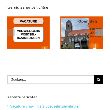
Gerelateerde berichten
Donatie Stichting
Open dag 2026
Noodfonds
gen
Castricum
Zoeken
naar:
Recente berichten
Vacature vrijwilligers voedselinzamelingen