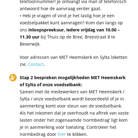
telefoonnummer! Je ontvangt via mail of telefonisch
antwoord hoe de aanvraag verder gaat.
• Heb je vragen of vind je het lastig hoe je een
voedselpakket kunt aanvragen? Kom dan langs op
ons
inloopspreekuur, iedere vrijdag van 10.00 –
11.30 uur
bij Thuis op de Bree, Breestraat 8 te
Beverwijk.
Voor adressen van MET Heemskerk en Sylta loketten
zie:
Contact
.
Stap 2 bespreken mogelijkheden MET Heemskerk
of Sylta of onze voedselbank:
Samen met de medewerkers van MET Heemskerk /
Sylta / onze voedselbank wordt beoordeeld of je in
aanmerking komt voor steun van de voedselbank.
Als het inkomen dat je overhoudt na aftrek van vaste
lasten onder het zogenaamde ‘normbedrag’ ligt kom
je in aanmerking voor toelating. Controleer het
normbedrag door
hier
te klikken.