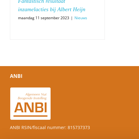
Fantastisch resultaat
inzamelacties bij Albert Heijn
maandag 11 september 2023
|
Nieuws
ANBI
ANBI RSIN/fiscaal nummer: 815737373