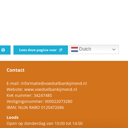
Dutch
Lees deze pagina voor
Contact
E-mail:
informatie@voedselbankijmond.nl
Website:
www.voedselbankijmond.nl
KvK nummer: 34247485
Vestigingsnummer: 000022073280
IBAN: NL06 RABO 0120472686
Loods
Open op donderdag van 10:00 tot 14:00