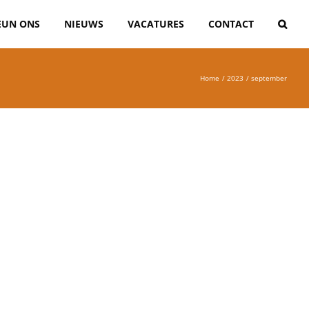
EUN ONS
NIEUWS
VACATURES
CONTACT
Home
2023
september