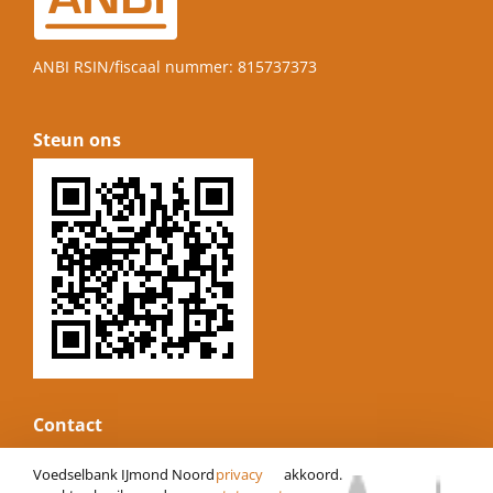
ANBI RSIN/fiscaal nummer: 815737373
Steun ons
Contact
E-mail:
informatie@voedselbankijmond.nl
Voedselbank IJmond Noord
privacy
akkoord.