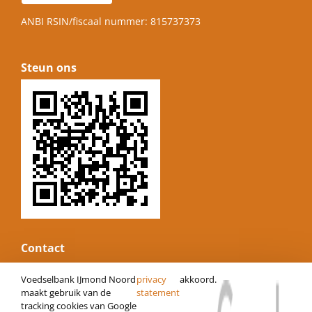
ANBI RSIN/fiscaal nummer: 815737373
Steun ons
Contact
E-mail:
informatie@voedselbankijmond.nl
Voedselbank IJmond Noord
privacy
akkoord.
Website:
www.voedselbankijmond.nl
maakt gebruik van de
statement
tracking cookies van Google
KvK nummer: 34247485