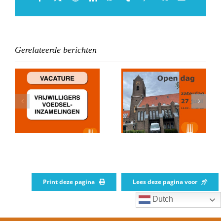
mail
Gerelateerde berichten
Donatie Stichting
Open dag 2026
Noodfonds
gen
Castricum
Print deze pagina
Lees deze pagina voor
Dutch