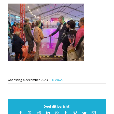
woensdag 6 december 2023
|
Nieuws
Deel dit bericht!
Facebook
X
Reddit
LinkedIn
WhatsApp
Tumblr
Pinterest
Vk
E-