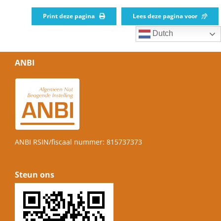
Print deze pagina
Lees deze pagina voor
Dutch
ANBI
ANBI RSIN/fiscaal nummer: 815737373
Steun ons