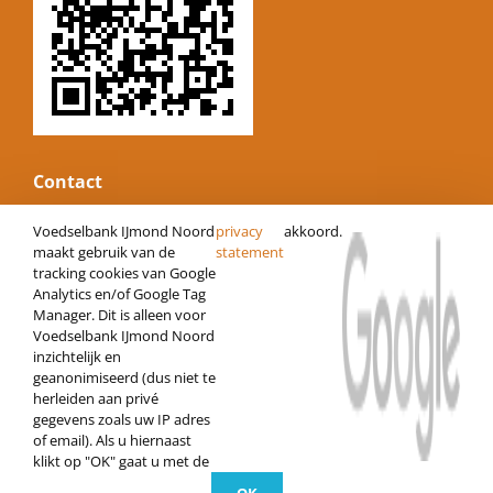
Contact
E-mail:
informatie@voedselbankijmond.nl
Voedselbank IJmond Noord
privacy
akkoord.
Website:
www.voedselbankijmond.nl
maakt gebruik van de
statement
tracking cookies van Google
KvK nummer: 34247485
Analytics en/of Google Tag
Vestigingsnummer: 000022073280
Manager. Dit is alleen voor
IBAN: NL06 RABO 0120472686
Voedselbank IJmond Noord
inzichtelijk en
Loods
geanonimiseerd (dus niet te
Open op donderdag van 10:00 tot 14:00
herleiden aan privé
Kerkbollenveld 54 | 1944 HM Beverwijk
gegevens zoals uw IP adres
of email). Als u hiernaast
klikt op "OK" gaat u met de
© Copyright 2026 | Alle rechten voorbehouden |
Privacybeleid
|
Cookies
| Weer
een website van
NHWS