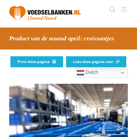
Skip
to
content
Product van de maand april: croissantjes
Print deze pagina
Lees deze pagina voor
Dutch