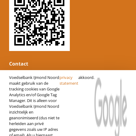
Contact
E-mail:
informatie@voedselbankijmond.nl
Voedselbank IJmond Noord
privacy
akkoord.
Website:
www.voedselbankijmond.nl
maakt gebruik van de
statement
tracking cookies van Google
KvK nummer: 34247485
Analytics en/of Google Tag
Vestigingsnummer: 000022073280
Manager. Dit is alleen voor
IBAN: NL06 RABO 0120472686
Voedselbank IJmond Noord
inzichtelijk en
Loods
geanonimiseerd (dus niet te
Open op donderdag van 10:00 tot 14:00
herleiden aan privé
Kerkbollenveld 54 | 1944 HM Beverwijk
gegevens zoals uw IP adres
of email). Als u hiernaast