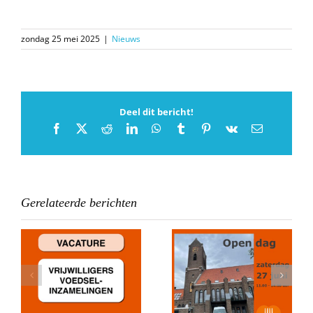
zondag 25 mei 2025
|
Nieuws
Deel dit bericht!
Facebook
X
Reddit
LinkedIn
WhatsApp
Tumblr
Pinterest
Vk
E-
mail
Gerelateerde berichten
Donatie Stichting
Open dag 2026
Noodfonds
gen
Castricum