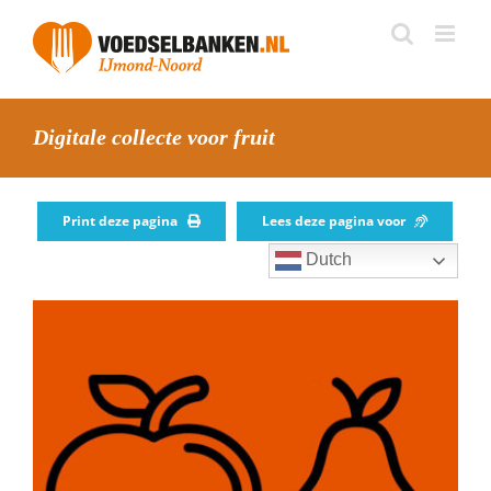
Skip
to
content
Digitale collecte voor fruit
Print deze pagina
Lees deze pagina voor
Dutch