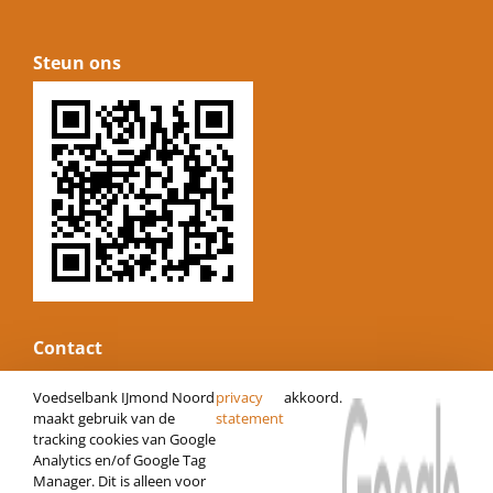
Steun ons
Contact
E-mail:
informatie@voedselbankijmond.nl
Voedselbank IJmond Noord
privacy
akkoord.
Website:
www.voedselbankijmond.nl
maakt gebruik van de
statement
tracking cookies van Google
KvK nummer: 34247485
Analytics en/of Google Tag
Vestigingsnummer: 000022073280
Manager. Dit is alleen voor
IBAN: NL06 RABO 0120472686