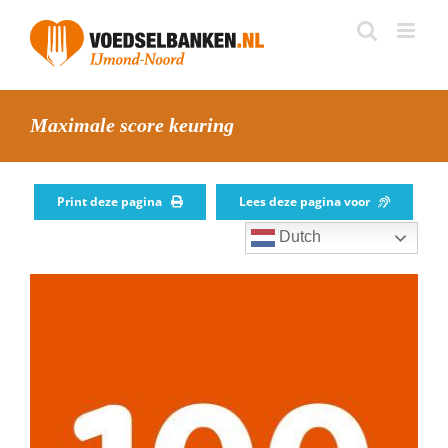
Skip
to
content
Maximale score keuring
Print deze pagina
Lees deze pagina voor
Dutch