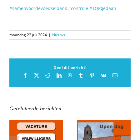
#samenvoordevoedselbank
#controle
#TOPgedaan
maandag 22 juli 2024
|
Nieuws
Deel dit bericht!
Facebook
X
Reddit
LinkedIn
WhatsApp
Tumblr
Pinterest
Vk
E-
mail
Gerelateerde berichten
Donatie Stichting