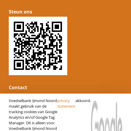
Steun ons
Contact
E-mail:
informatie@voedselbankijmond.nl
Voedselbank IJmond Noord
privacy
akkoord.
Website:
www.voedselbankijmond.nl
maakt gebruik van de
statement
KvK nummer: 34247485
tracking cookies van Google
Analytics en/of Google Tag
Vestigingsnummer: 000022073280
Manager. Dit is alleen voor
IBAN: NL06 RABO 0120472686
Voedselbank IJmond Noord